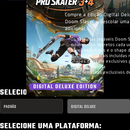
Compre a Edição Digital Delu
Doom Slayer e descolar uma
adicional.
Os skatistas jogáveis Doom S
movimentos secretos cada u
trajes exclusivos e o shape
Músicas adicionais incluídas 
Shapes de skate exclusivos 
Crie Seu Skatista
Itens temáticos exclusivos d
SELECIONAR EDIÇÃO:
PADRÃO
DIGITAL DELUXE
SELECIONE UMA PLATAFORMA: