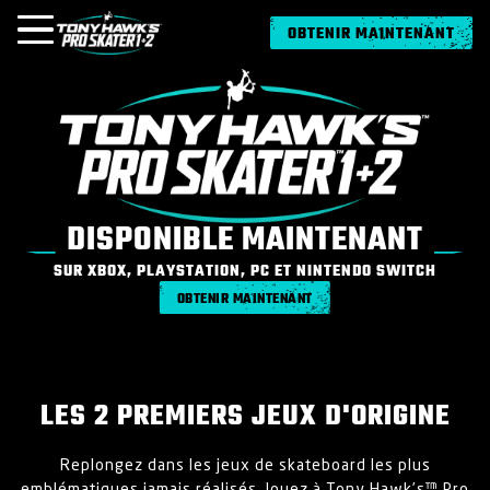
OBTENIR MAINTENANT
OVERVIEW
MUSIC
MÉDIA
DISPONIBLE MAINTENANT
SUR XBOX, PLAYSTATION, PC ET NINTENDO SWITCH
ACTUS
OBTENIR MAINTENANT
JEUX
CONNEXION
S'INSCRIRE
LES 2 PREMIERS JEUX D'ORIGINE
Replongez dans les jeux de skateboard les plus